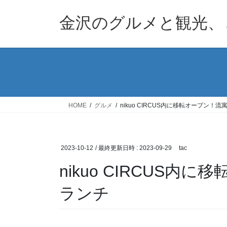
コ
ナ
ン
ビ
金沢のグルメと観光、
テ
ゲ
ン
ー
ツ
シ
へ
ョ
ス
ン
キ
に
ッ
移
HOME
グルメ
nikuo CIRCUS内に移転オープン！流寓
プ
動
2023-10-12
/ 最終更新日時 :
2023-09-29
tac
nikuo CIRCUS内に
ランチ