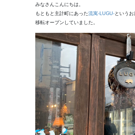
みなさんこんにちは。
もともと主計町にあった
流寓-LUGU-
というお
移転オープンしていました。