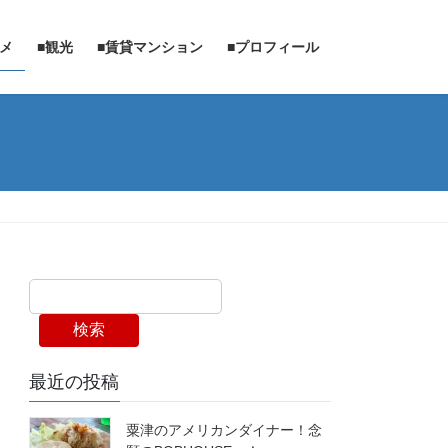
ルメ
■観光
■賃貸マンション
■プロフィール
検索
最近の投稿
粟津のアメリカンダイナー！念