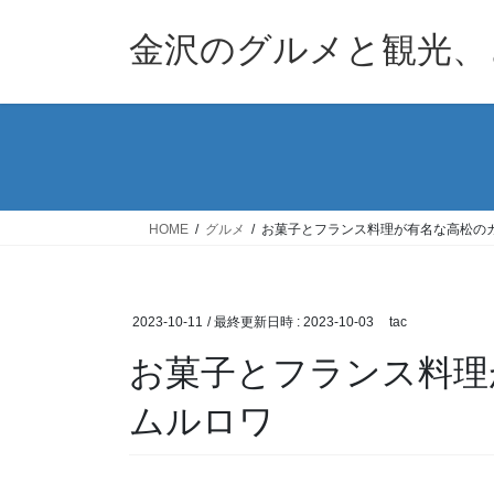
コ
ナ
ン
ビ
金沢のグルメと観光、
テ
ゲ
ン
ー
ツ
シ
へ
ョ
ス
ン
キ
に
ッ
移
HOME
グルメ
お菓子とフランス料理が有名な高松の
プ
動
2023-10-11
/ 最終更新日時 :
2023-10-03
tac
お菓子とフランス料理
ムルロワ