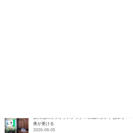
グルメ
次の記事
夜更けの〆にカルボナーラ!?ら
ーめんカフェ壺水天
2023-08-30
検索
最近の投稿
粟津のアメリカンダイナー！念願のBOBHOUSE
へ！
2026-08-06
新天地のカラオケスナック！和風スタンド弘幸で
夜が更ける
2026-08-05