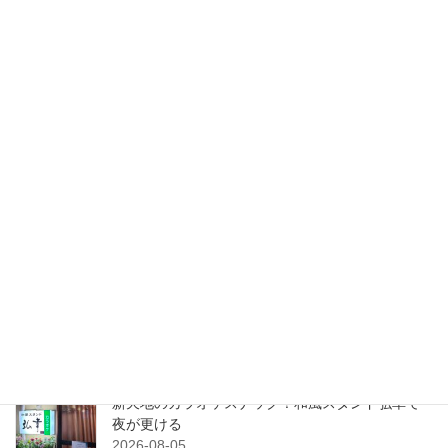
グルメ
次の記事
老舗料亭金城楼の誇るサクッと
軽い天ぷらを天金で堪能
2023-04-16
検索
最近の投稿
粟津のアメリカンダイナー！念願のBOBHOUSE
へ！
2026-08-06
新天地のカラオケスナック！和風スタンド弘幸で
夜が更ける
2026-08-05