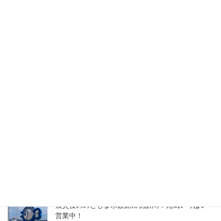
2025-11-16
グルメ
次の記事
元気に営業中！8番らーめん輪島
店で期間限定の野菜麻辣醤！
2025-11-18
検索
最近の投稿
串といえばここ！何度も訪れたい串酒場Katsu
2026-08-10
震災後ののとじま水族館に初訪問！元気いっぱい
営業中！