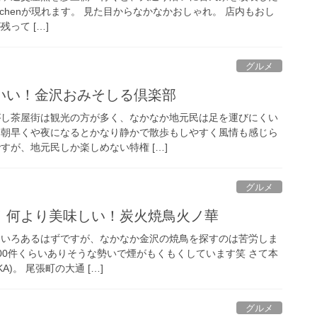
wa Kitchenが現れます。 見た目からなかなかおしゃれ。 店内もおし
って […]
グルメ
いい！金沢おみそしる倶楽部
がし茶屋街は観光の方が多く、なかなか地元民は足を運びにくい
し朝早くや夜になるとかなり静かで散歩もしやすく風情も感じら
すが、地元民しか楽しめない特権 […]
グルメ
！何より美味しい！炭火焼鳥火ノ華
ろいろあるはずですが、なかなか金沢の焼鳥を探すのは苦労しま
100件くらいありそうな勢いで煙がもくもくしています笑 さて本
A)。 尾張町の大通 […]
グルメ