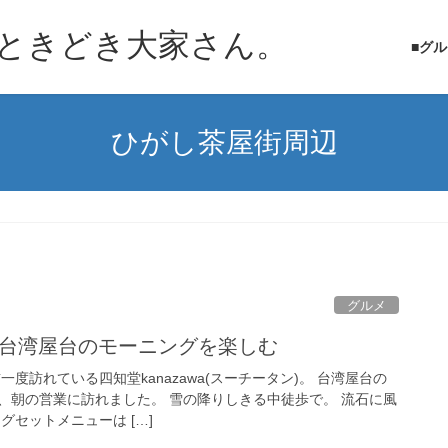
ときどき大家さん。
■グ
ひがし茶屋街周辺
グルメ
waで台湾屋台のモーニングを楽しむ
度訪れている四知堂kanazawa(スーチータン)。 台湾屋台の
、朝の営業に訪れました。 雪の降りしきる中徒歩で。 流石に風
グセットメニューは […]