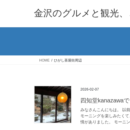
コ
ナ
ン
ビ
金沢のグルメと観光、
テ
ゲ
ン
ー
ツ
シ
へ
ョ
ス
ン
キ
に
ッ
移
HOME
ひがし茶屋街周辺
プ
動
2026-02-07
四知堂kanaza
みなさんこんにちは。 以前一
モーニングを楽しみたくて
情がありました。 モーニン