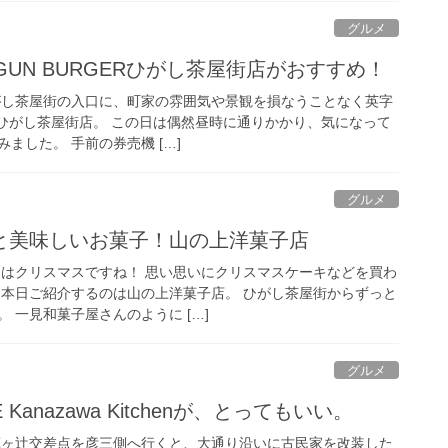
グルメ
GUN BURGERひがし茶屋街店がおすすめ！
がし茶屋街の入口に、町家の雰囲気や景観を損なうことなく英字
GERひがし茶屋街店。 この日は偶然昼時に通りかかり、気になって
ました。 手前の券売機 […]
グルメ
と美味しいお菓子！山の上洋菓子店
日はクリスマスですね！ 思い思いにクリスマスケーキなどを買わ
 本日ご紹介するのは山の上洋菓子店。 ひがし茶屋街からずっと
 一見和菓子屋さんのように […]
グルメ
 Kanazawa Kitchenが、とってもいい。
蔵ヶ辻交差点を彦三側へ行くと、大通り沿いに古民家を改装した