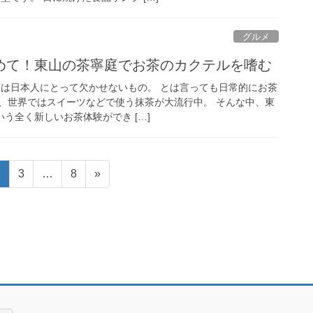
グルメ
めて！東山の茶寧庭でお茶のカクテルを嗜む
茶は日本人にとって欠かせないもの。 とは言っても日常的にお茶
、世界ではスイーツなどで使う抹茶が大流行中。 そんな中、東
いう全く新しいお茶体験ができ […]
固
固
固
2
3
…
8
»
定
定
定
ペ
ペ
ペ
ー
ー
ー
ジ
ジ
ジ