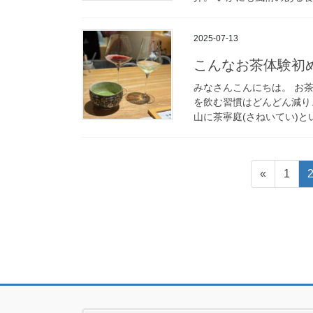
2025-07-13
こんなお茶体験初
みなさんこんにちは。 お
を飲む習慣はどんどん減り
山に茶寧庭(さねいてい)と
投
固
«
1
稿
定
ペ
の
ー
ペ
ジ
ー
ジ
送