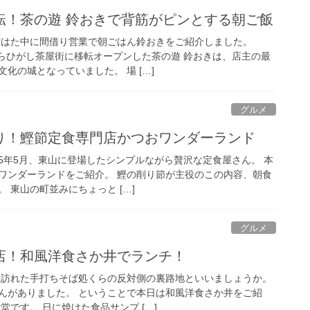
転！茶の遊 鈴おきで背筋がピンとする朝ご飯
前はた中に間借り営業で朝ごはん鈴おきをご紹介しました。
からひがし茶屋街に移転オープンした茶の遊 鈴おきは、店主の最
化の城となっていました。 場 […]
グルメ
り！鰹節定食専門店かつおワンダーランド
25年5月、東山に登場したシンプルながら贅沢な定食屋さん。 本
ワンダーランドをご紹介。 鰹の削り節が主役のこの内容、朝食
 東山の町並みにちょっと […]
グルメ
店！和風洋食さか井でランチ！
日訪れた手打ちそば処くらの反対側の裏路地といいましょうか。
んがありました。 ということで本日は和風洋食さか井をご紹
堂です。 日に焼けた食品サンプ […]