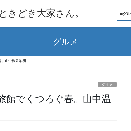
ときどき大家さん。
■グ
グルメ
春。山中温泉翠明
グルメ
旅館でくつろぐ春。山中温