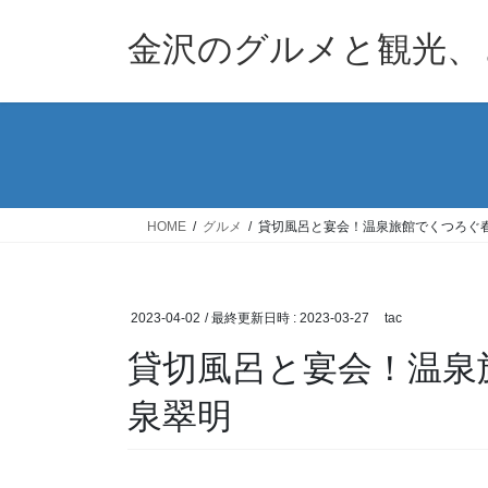
コ
ナ
ン
ビ
金沢のグルメと観光、
テ
ゲ
ン
ー
ツ
シ
へ
ョ
ス
ン
キ
に
ッ
移
HOME
グルメ
貸切風呂と宴会！温泉旅館でくつろぐ
プ
動
2023-04-02
/ 最終更新日時 :
2023-03-27
tac
貸切風呂と宴会！温泉
泉翠明