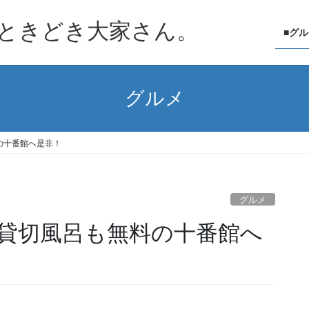
ときどき大家さん。
■グ
グルメ
の十番館へ是非！
グルメ
貸切風呂も無料の十番館へ