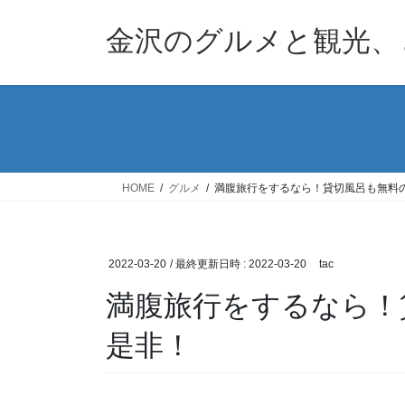
コ
ナ
ン
ビ
金沢のグルメと観光、
テ
ゲ
ン
ー
ツ
シ
へ
ョ
ス
ン
キ
に
ッ
移
HOME
グルメ
満腹旅行をするなら！貸切風呂も無料
プ
動
2022-03-20
/ 最終更新日時 :
2022-03-20
tac
満腹旅行をするなら！
是非！