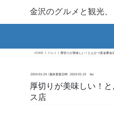
コ
ナ
ン
ビ
金沢のグルメと観光、
テ
ゲ
ン
ー
ツ
シ
へ
ョ
ス
ン
キ
に
ッ
移
HOME
グルメ
厚切りが美味しい！とんかつ富金豚金
プ
動
2024-01-24
/ 最終更新日時 :
2024-01-15
tac
厚切りが美味しい！と
ス店