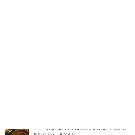
2023-10-17
グルメ
次の記事
東力のみさごは予約がベスト！1
日限定30食のランチで大満足！
2023-10-19
検索
最近の投稿
震災後ののとじま水族館に初訪問！元気いっぱい
営業中！
2026-08-09
おしゃれな空間で元気な酒場！炉端焼きと土鍋ご
飯ひじょうしき金沢店