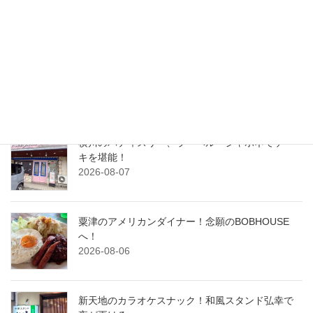
最近の投稿
おしゃれな空間で元気な酒場！炉端焼きと土鍋ご
飯ひじょうしき金沢店
2026-08-08
横川のパティスリー、ラ・ベル・ジャポネでケー
キを堪能！
2026-08-07
粟津のアメリカンダイナー！念願のBOBHOUSE
へ！
2026-08-06
新天地のカラオケスナック！和風スタンド弘幸で