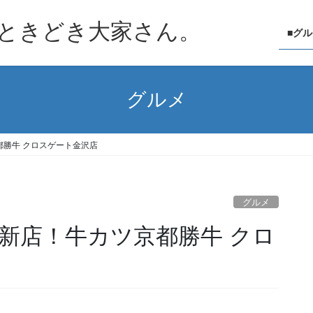
ときどき大家さん。
■グ
グルメ
勝牛 クロスゲート金沢店
グルメ
新店！牛カツ京都勝牛 クロ