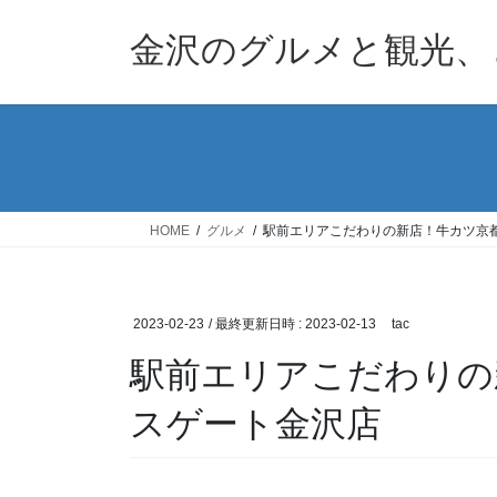
コ
ナ
ン
ビ
金沢のグルメと観光、
テ
ゲ
ン
ー
ツ
シ
へ
ョ
ス
ン
キ
に
ッ
移
HOME
グルメ
駅前エリアこだわりの新店！牛カツ京都
プ
動
2023-02-23
/ 最終更新日時 :
2023-02-13
tac
駅前エリアこだわりの
スゲート金沢店