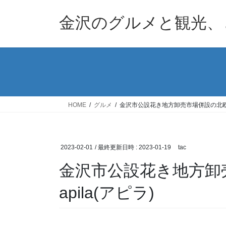
コ
ナ
ン
ビ
金沢のグルメと観光、
テ
ゲ
ン
ー
ツ
シ
へ
ョ
ス
ン
キ
に
ッ
移
HOME
グルメ
金沢市公設花き地方卸売市場併設の北欧カフ
プ
動
2023-02-01
/ 最終更新日時 :
2023-01-19
tac
金沢市公設花き地方卸
apila(アピラ)