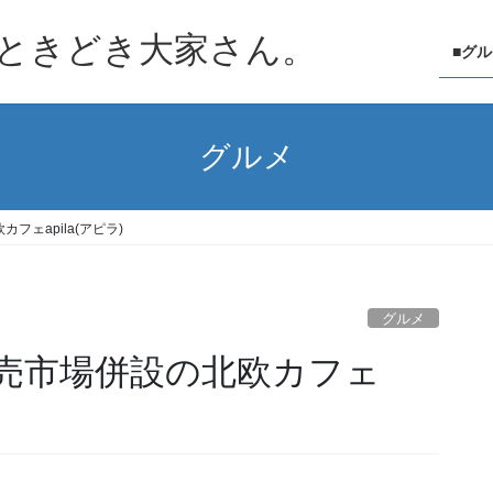
ときどき大家さん。
■グ
グルメ
ェapila(アピラ)
グルメ
売市場併設の北欧カフェ