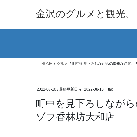
コ
ナ
ン
ビ
金沢のグルメと観光、
テ
ゲ
ン
ー
ツ
シ
へ
ョ
ス
ン
キ
に
ッ
移
HOME
グルメ
町中を見下ろしながらの優雅な時間。
プ
動
2022-08-10
/ 最終更新日時 :
2022-08-10
tac
町中を見下ろしながら
ゾフ香林坊大和店