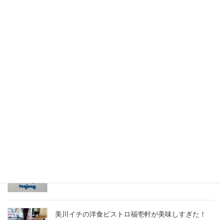
キを堪能！
2026-08-07
粟津のアメリカンダイナー！念願のBOBHOUSE
へ！
2026-08-06
新天地のカラオケスナック！和風スタンド弘幸で
夜が更ける
2026-08-05
行列のできる韓国ヨーグルトアイス専門店ヨアジ
ョン金沢クラソプレイス香林坊
2026-08-04
美川イチの洋食ビストロ福壱軒が美味しすぎた！