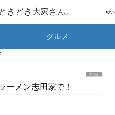
ときどき大家さん。
■グ
グルメ
で！
グルメ
ラーメン志田家で！