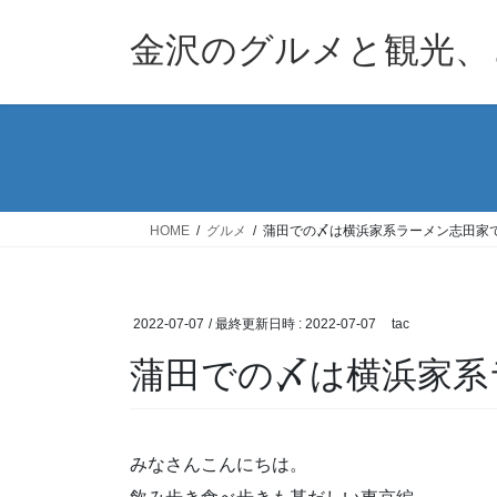
コ
ナ
ン
ビ
金沢のグルメと観光、
テ
ゲ
ン
ー
ツ
シ
へ
ョ
ス
ン
キ
に
ッ
移
HOME
グルメ
蒲田での〆は横浜家系ラーメン志田家
プ
動
2022-07-07
/ 最終更新日時 :
2022-07-07
tac
蒲田での〆は横浜家系
みなさんこんにちは。