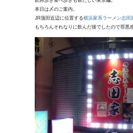
飲み歩き食べ歩きも甚だしい東京編。
本日は〆のご案内。
JR蒲田近辺に位置する
横浜家系ラーメン志田
もちろんそれなりに飲んだ後でしたので罪悪