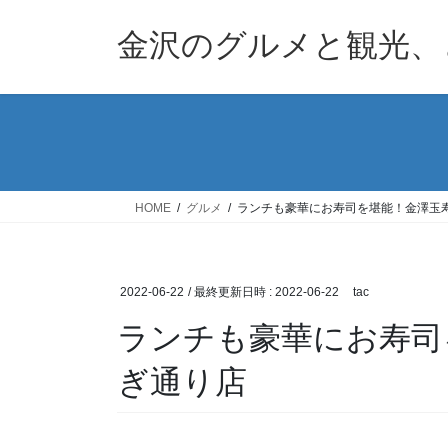
コ
ナ
ン
ビ
金沢のグルメと観光、
テ
ゲ
ン
ー
ツ
シ
へ
ョ
ス
ン
キ
に
ッ
移
HOME
グルメ
ランチも豪華にお寿司を堪能！金澤玉
プ
動
2022-06-22
/ 最終更新日時 :
2022-06-22
tac
ランチも豪華にお寿司
ぎ通り店