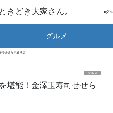
ときどき大家さん。
■グ
グルメ
寿司せせらぎ通り店
グルメ
を堪能！金澤玉寿司せせら