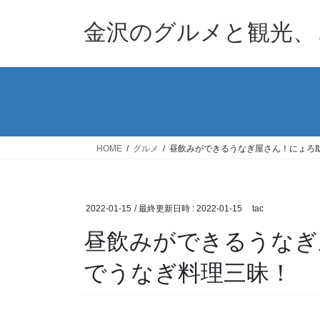
コ
ナ
ン
ビ
金沢のグルメと観光、
テ
ゲ
ン
ー
ツ
シ
へ
ョ
ス
ン
キ
に
ッ
移
HOME
グルメ
昼飲みができるうなぎ屋さん！にょろ
プ
動
2022-01-15
/ 最終更新日時 :
2022-01-15
tac
昼飲みができるうなぎ
でうなぎ料理三昧！