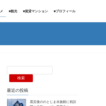
ルメ
■観光
■賃貸マンション
■プロフィール
検索
最近の投稿
震災後ののとじま水族館に初訪