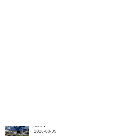
検索
最近の投稿
NOTOMORIのSMOCOでコーヒーブレイク！
2026-08-11
串といえばここ！何度も訪れたい串酒場Katsu
2026-08-10
震災後ののとじま水族館に初訪問！元気いっぱい
営業中！
2026-08-09