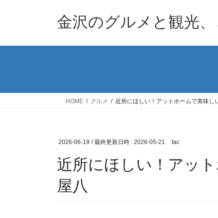
コ
ナ
ン
ビ
金沢のグルメと観光、
テ
ゲ
ン
ー
ツ
シ
へ
ョ
ス
ン
キ
に
ッ
移
HOME
グルメ
近所にほしい！アットホームで美味し
プ
動
2026-06-19
/ 最終更新日時 :
2026-05-21
tac
近所にほしい！アット
屋八