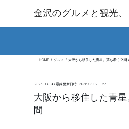
コ
ナ
ン
ビ
金沢のグルメと観光、
テ
ゲ
ン
ー
ツ
シ
へ
ョ
ス
ン
キ
に
ッ
移
HOME
グルメ
大阪から移住した青星。落ち着く空間
プ
動
2026-03-13
/ 最終更新日時 :
2026-03-02
tac
大阪から移住した青星
間