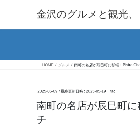
コ
ナ
ン
ビ
金沢のグルメと観光、
テ
ゲ
ン
ー
ツ
シ
へ
ョ
ス
ン
キ
に
ッ
移
HOME
グルメ
南町の名店が辰巳町に移転！Bistro Cha
プ
動
2025-06-09
/ 最終更新日時 :
2025-05-19
tac
南町の名店が辰巳町に移転！
チ