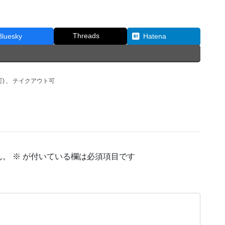
Threads
Bluesky
Hatena
)
、
テイクアウト可
ん。
※
が付いている欄は必須項目です