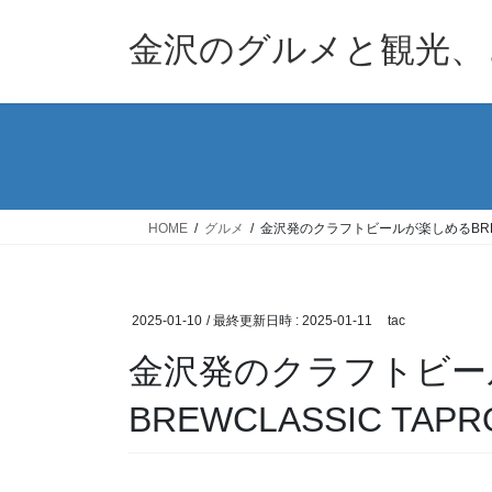
コ
ナ
ン
ビ
金沢のグルメと観光、
テ
ゲ
ン
ー
ツ
シ
へ
ョ
ス
ン
キ
に
ッ
移
HOME
グルメ
金沢発のクラフトビールが楽しめるBREWC
プ
動
2025-01-10
/ 最終更新日時 :
2025-01-11
tac
金沢発のクラフトビー
BREWCLASSIC TAP