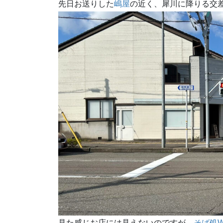
先日お送りした
嶋屋
の近く、犀川に降りる交
見た感じお店には見えないのですが、
そば処WAY