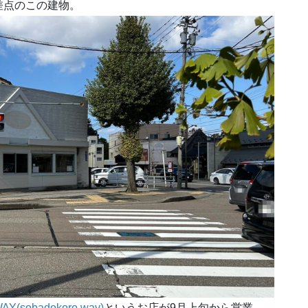
差点のこの建物。
(sobadokoro way)
というお店が9月上旬から営業