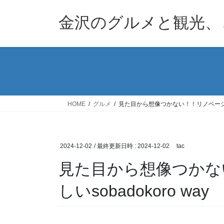
コ
ナ
ン
ビ
金沢のグルメと観光、
テ
ゲ
ン
ー
ツ
シ
へ
ョ
ス
ン
キ
に
ッ
移
HOME
グルメ
見た目から想像つかない！！リノベーションも
プ
動
2024-12-02
/ 最終更新日時 :
2024-12-02
tac
見た目から想像つかな
しいsobadokoro way