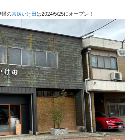
津幡の
茶房いけ田
は2024/5/25にオープン！