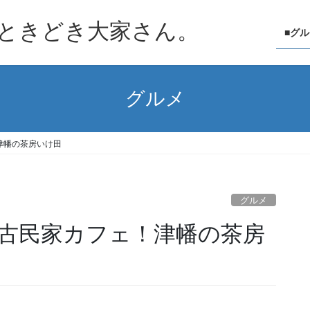
ときどき大家さん。
■グ
グルメ
津幡の茶房いけ田
グルメ
古民家カフェ！津幡の茶房