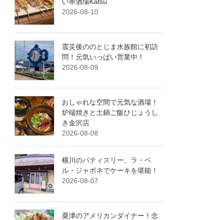
い串酒場Katsu
2026-08-10
震災後ののとじま水族館に初訪
問！元気いっぱい営業中！
2026-08-09
おしゃれな空間で元気な酒場！
炉端焼きと土鍋ご飯ひじょうし
き金沢店
2026-08-08
横川のパティスリー、ラ・ベ
ル・ジャポネでケーキを堪能！
2026-08-07
粟津のアメリカンダイナー！念