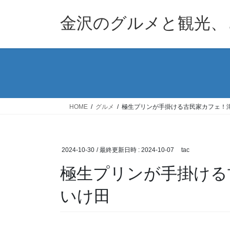
コ
ナ
ン
ビ
金沢のグルメと観光、
テ
ゲ
ン
ー
ツ
シ
へ
ョ
ス
ン
キ
に
ッ
移
HOME
グルメ
極生プリンが手掛ける古民家カフェ！
プ
動
2024-10-30
/ 最終更新日時 :
2024-10-07
tac
極生プリンが手掛ける
いけ田