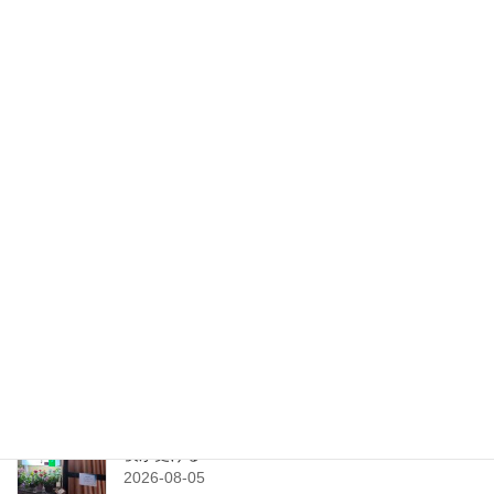
検索
最近の投稿
横川のパティスリー、ラ・ベル・ジャポネでケー
キを堪能！
2026-08-07
粟津のアメリカンダイナー！念願のBOBHOUSE
へ！
2026-08-06
新天地のカラオケスナック！和風スタンド弘幸で
夜が更ける
2026-08-05