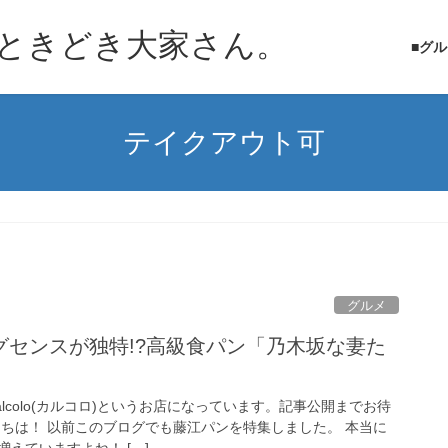
ときどき大家さん。
■グ
テイクアウト可
グルメ
グセンスが独特!?高級食パン「乃木坂な妻た
alcolo(カルコロ)というお店になっています。記事公開までお待
にちは！ 以前このブログでも藤江パンを特集しました。 本当に
えていますよね！ […]