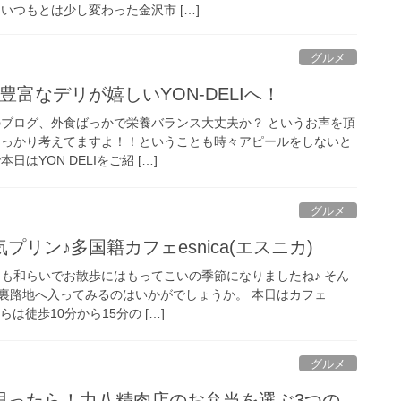
いつもとは少し変わった金沢市 […]
グルメ
豊富なデリが嬉しいYON-DELIへ！
のブログ、外食ばっかで栄養バランス大丈夫か？ というお声を頂
しっかり考えてますよ！！ということも時々アピールをしないと
はYON DELIをご紹 […]
グルメ
リン♪多国籍カフェesnica(エスニカ)
さも和らいでお散歩にはもってこいの季節になりましたね♪ そん
裏路地へ入ってみるのはいかがでしょうか。 本日はカフェ
からは徒歩10分から15分の […]
グルメ
思ったら！力八精肉店のお弁当を選ぶ3つの