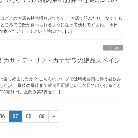
近はどこのお店も持ち帰りができて、 お店で並んだりしなくても
なところでご飯が食べられるようになって便利ですよね。 今日
食べたい！！！という時にぴっ […]
グルメ
！カサ・デ・リブ・カナザワの絶品スペイン
Wは楽しめましたか？ こちらのブログでは時短要請に伴う昼飲み
したが、 最後の最後まで飲食店応援という名目で出かけること
GW最終日、昼飲み第3弾セ […]
固
固
固
固
86
87
88
89
»
定
定
定
定
ペ
ペ
ペ
ペ