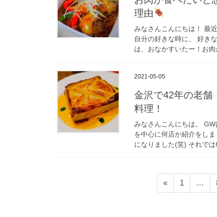
理由
みなさんこんにちは！ 最
自分の好きな時に、 好き
は、おなかすいたー！お肉が
2021-05-05
金沢で42年の老舗
料理！
みなさんこんにちは。 G
を中心に何店か紹介をしま
になりました(笑) それでは
投
固
«
1
…
稿
定
ペ
の