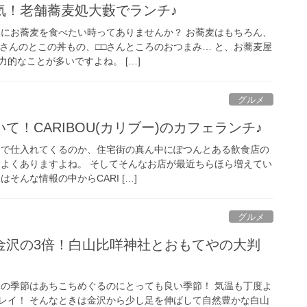
気！老舗蕎麦処大藪でランチ♪
性にお蕎麦を食べたい時ってありませんか？ お蕎麦はもちろん、
△さんのとこの丼もの、□□さんところのおつまみ… と、お蕎麦屋
的なことが多いですよね。 […]
グルメ
て！CARIBOU(カリブー)のカフェランチ♪
こで仕入れてくるのか、住宅街の真ん中にぽつんとある飲食店の
てよくありますよね。 そしてそんなお店が最近ちらほら増えてい
そんな情報の中からCARI […]
グルメ
金沢の3倍！白山比咩神社とおもてやの大判
緑の季節はあちこちめぐるのにとっても良い季節！ 気温も丁度よ
レイ！ そんなときは金沢から少し足を伸ばして自然豊かな白山