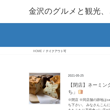
コ
ナ
ン
ビ
金沢のグルメと観光、
テ
ゲ
ン
ー
ツ
シ
へ
ョ
ス
ン
キ
に
ッ
移
HOME
テイクアウト可
プ
動
2021-05-25
【閉店】ネーミン
ち」
※閉店 ※同店舗の跡地はc
ち下さい。 みなさんこん
あちこちに高級食パン店が増